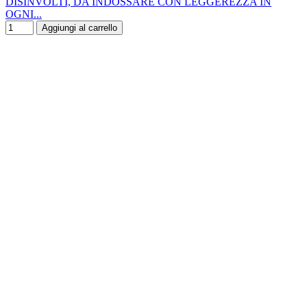
DISINVOLTI, DA INDOSSARE CON LEGGEREZZA IN
OGNI...
Aggiungi al carrello