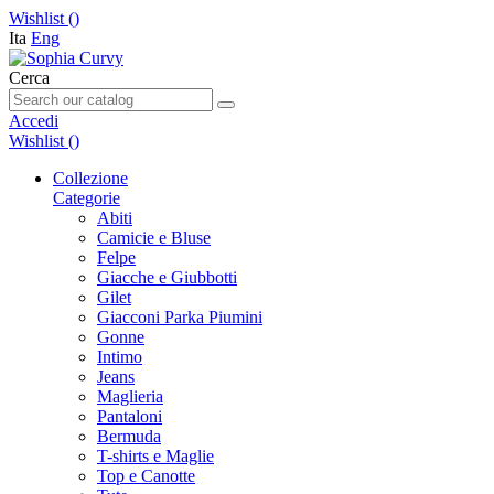
Wishlist (
)
Ita
Eng
Cerca
Accedi
Wishlist (
)
Collezione
Categorie
Abiti
Camicie e Bluse
Felpe
Giacche e Giubbotti
Gilet
Giacconi Parka Piumini
Gonne
Intimo
Jeans
Maglieria
Pantaloni
Bermuda
T-shirts e Maglie
Top e Canotte