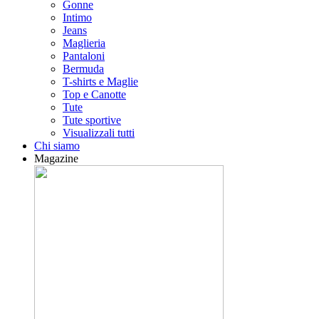
Gonne
Intimo
Jeans
Maglieria
Pantaloni
Bermuda
T-shirts e Maglie
Top e Canotte
Tute
Tute sportive
Visualizzali tutti
Chi siamo
Magazine