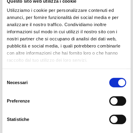
Questo sito web utilizza i cookie
da
Cookiebot
:
Utilizziamo i cookie per personalizzare contenuti ed
Necessari (5)
annunci, per fornire funzionalità dei social media e per
analizzare il nostro traffico. Condividiamo inoltre
I cookie necessari contribuiscono a rendere fruibile il sito
web abilitandone funzionalità di base quali la navigazione
informazioni sul modo in cui utilizzi il nostro sito con i
sulle pagine e l'accesso alle aree protette del sito. Il sito
nostri partner che si occupano di analisi dei dati web,
web non è in grado di funzionare correttamente senza
pubblicità e social media, i quali potrebbero combinarle
questi cookie.
con altre informazioni che hai fornito loro o che hanno
Durata
raccolto dal tuo utilizzo dei loro servizi.
massima
Nome
Fornitore
Scopo
di
archiviazio
Selezione
Necessari
del
CookieCon
Cookiebot
Memorizza lo stato
1 anno
sent
del consenso ai
consenso
cookie dell'utente per
Preferenze
il dominio corrente
PHPSESSI
www.sophi
Preserva gli stati
400
D
acurvy.com
dell'utente nelle
giorni
Statistiche
diverse pagine del
sito.