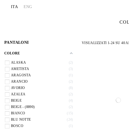
ITA
ENG
CO
PANTALONI
VISUALIZZATI 1-24 SU 40 
COLORE
ALASKA
2
AMETISTA
3
ARAGOSTA
1
ARANCIO
2
AVORIO
8
AZALEA
2
BEIGE
4
BEIGE - (8890)
2
BIANCO
15
BLU NOTTE
24
BOSCO
1