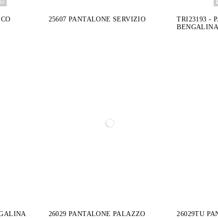
le
ICO
25607 PANTALONE SERVIZIO
TRI23193 -
BENGALIN
NGALINA
26029 PANTALONE PALAZZO
26029TU P