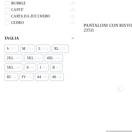
BUBBLE
3
CAFFE'
2
CARTA DA ZUCCHERO
3
CEDRO
1
PANTALONI CON RISVO
23511
TAGLIA
S
31
M
31
L
31
XL
31
2XL
31
3XL
31
4XL
31
5XL
31
0
2
I
5
II
5
III
5
IV
3
44
3
46
3