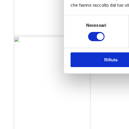
che hanno raccolto dal tuo uti
Selezione
Necessari
del
consenso
Rifiuta