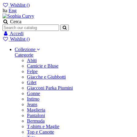
Wishlist (
)
Ita
Eng
Cerca
Accedi
Wishlist (
)
Collezione
Categorie
Abiti
Camicie e Bluse
Felpe
Giacche e Giubbotti
Gilet
Giacconi Parka Piumini
Gonne
Intimo
Jeans
Maglieria
Pantaloni
Bermuda
T-shirts e Maglie
Top e Canotte