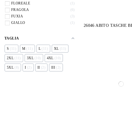
FLOREALE
1
FRAGOLA
6
FUXIA
3
GIALLO
1
26046 ABITO TASCHE 
TAGLIA
S
11
M
11
L
11
XL
11
2XL
11
3XL
10
4XL
10
5XL
8
I
2
II
2
III
2