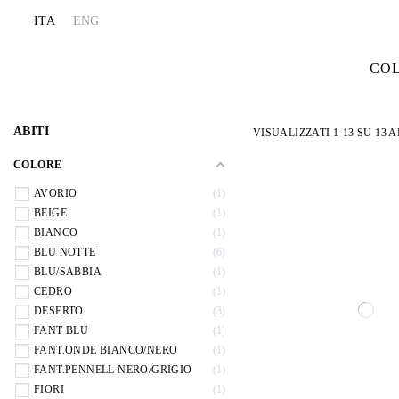
ITA
ENG
CO
ABITI
VISUALIZZATI 1-13 SU 13 
COLORE
AVORIO
1
BEIGE
1
BIANCO
1
BLU NOTTE
6
BLU/SABBIA
1
CEDRO
1
DESERTO
3
FANT BLU
1
FANT.ONDE BIANCO/NERO
1
FANT.PENNELL NERO/GRIGIO
1
FIORI
1