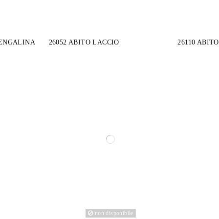
BENGALINA
26052 ABITO LACCIO
26110 ABIT
non disponibile