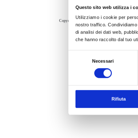
Questo sito web utilizza i c
Utilizziamo i cookie per perso
Copyright © Successori Bernagozzi S.r.l. All rig
nostro traffico. Condividiamo 
di analisi dei dati web, pubbl
che hanno raccolto dal tuo uti
Selezione
Necessari
del
consenso
Rifiuta