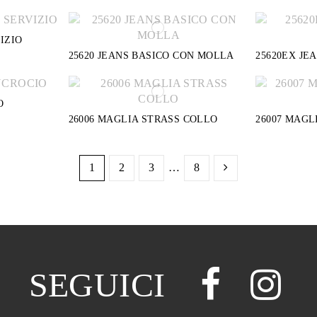
IZIO
25620 JEANS BASICO CON MOLLA
25620EX JE
O
26006 MAGLIA STRASS COLLO
26007 MAGL
1
2
3
…
8
SEGUICI