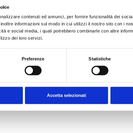
ookie
nalizzare contenuti ed annunci, per fornire funzionalità dei socia
hts reserved - C.F. 00518720370 - P.IVA 00512441205 - Iscrizione REA n. 216092 - Cap
inoltre informazioni sul modo in cui utilizzi il nostro sito con i n
icità e social media, i quali potrebbero combinarle con altre inform
lizzo dei loro servizi.
Preferenze
Statistiche
Accetta selezionati