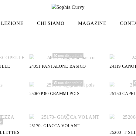
LLEZIONE
CHI SIAMO
MAGAZINE
CONT
non disponibile
PELLE
24051 PANTALONE BASICO
24119 CANO
non disponibile
25067P 80 GRAMMI POIS
25150 CAPRI
le
25170- GIACCA VOLANT
ILLETTES
25200- T-S