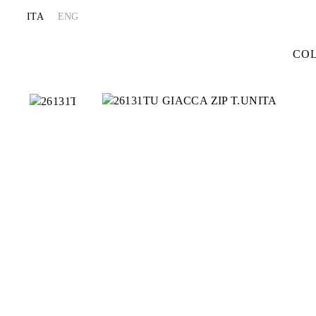
ITA
ENG
CO