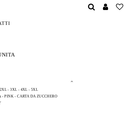
ATTI
UNITA
2XL -
3XL -
4XL -
5XL
A -
PINK -
CARTA DA ZUCCHERO
Y