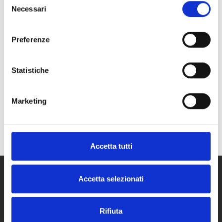
TAGLIO AMPIO GARANTISCONO COMFORT E LIBERTÀ DI MOVIMENTO,
Necessari
del
MENTRE IL CAPPUCCIO E I DETTAGLI ESSENZIALI DONANO
UN’ATTITUDINE MODERNA E FUNZIONALE. UN CAPO VERSATILE, IDEALE
consenso
PER COMPLETARE OUTFIT FASHION DA GIORNO CON UNO STILE PULITO E
ATTUALE. LA MODELLA È ALTA 170 CM E INDOSSA UNA TAGLIA I.
Preferenze
DETTAGLI DEL PRODOTTO
Statistiche
Taglia
I -
II -
III
Colore
NERO -
BLU NOTTE -
ORCHIDEA -
DENIM -
CREMA
Marca
SOPHIA CURVY
Marketing
Accetta tutti
Accetta selezionati
SEGUICI
Rifiuta